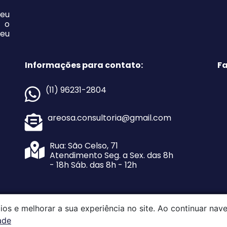
eu
 o
seu
Informações para contato:
Fa
(11) 96231-2804
areosa.consultoria@gmail.com
Rua: São Celso, 71
Atendimento Seg. a Sex. das 8h
- 18h Sáb. das 8h - 12h
ios e melhorar a sua experiência no site. Ao continuar na
ade