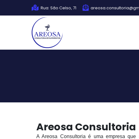
Rua: São Celso, 71
areosa.consultoria@gm
Areosa Consultoria
A Areosa Consultoria é uma empresa que s